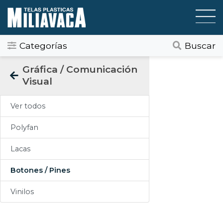
Categorías
Buscar
Categorias
Gráfica / Comunicación
Visual
Todos
Ver todos
Gráfica / Comunicación Visual
Polyfan
Tapicería
Lacas
Telas Plásticas
Botones / Pines
Felpudos
Vinilos
Toldos
Pisos