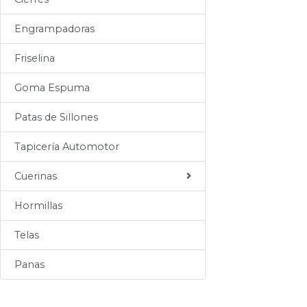
Sogas
Engrampadoras
Varios
Friselina
Goma Espuma
Patas de Sillones
Tapicería Automotor
Cuerinas
Hormillas
Telas
Panas