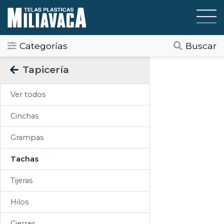
Categorías
Buscar
Categorias
Tapicería
Todos
Ver todos
Gráfica / Comunicación Visual
Cinchas
Tapicería
Grampas
Telas Plásticas
Tachas
Felpudos
Tijeras
Toldos
Hilos
Pisos
Cierres