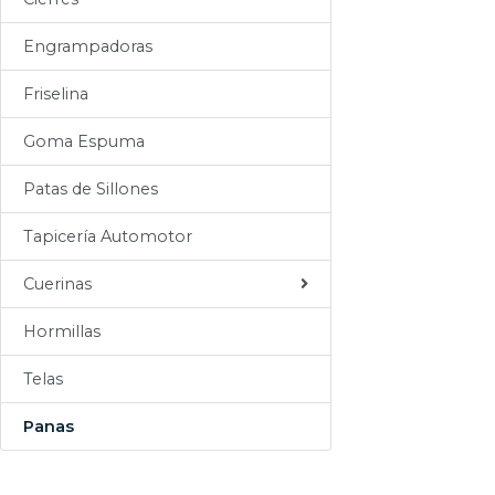
Sogas
Engrampadoras
Varios
Friselina
Goma Espuma
Patas de Sillones
Tapicería Automotor
Cuerinas
Hormillas
Telas
Panas