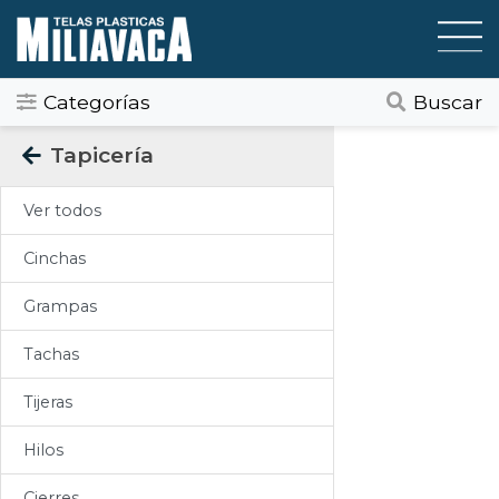
Categorías
Buscar
Categorias
Tapicería
Todos
Ver todos
Gráfica / Comunicación Visual
Cinchas
Tapicería
Grampas
Telas Plásticas
Tachas
Felpudos
Tijeras
Toldos
Hilos
Pisos
Cierres