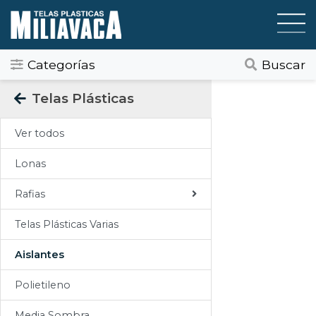
Categorías
Buscar
Categorias
Telas Plásticas
Todos
Ver todos
Gráfica / Comunicación Visual
Lonas
Tapicería
Rafias
Telas Plásticas
Telas Plásticas Varias
Felpudos
Aislantes
Toldos
Polietileno
Pisos
Media Sombra