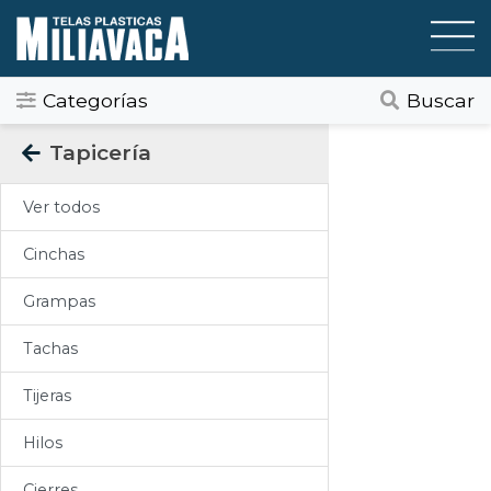
Categorías
Buscar
Categorias
Tapicería
Todos
Ver todos
Gráfica / Comunicación Visual
Cinchas
Tapicería
Grampas
Telas Plásticas
Tachas
Felpudos
Tijeras
Toldos
Hilos
Pisos
Cierres