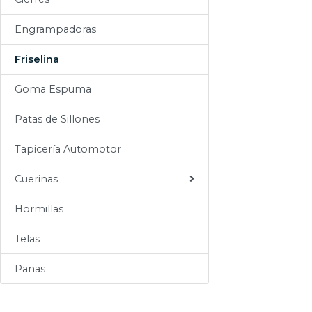
Sogas
Engrampadoras
Varios
Friselina
Goma Espuma
Patas de Sillones
Tapicería Automotor
Cuerinas
Hormillas
Telas
Panas