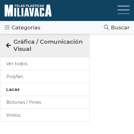
Categorías
Buscar
Categorias
Gráfica / Comunicación
Visual
Todos
Ver todos
Gráfica / Comunicación Visual
Polyfan
Tapicería
Lacas
Telas Plásticas
Botones / Pines
Felpudos
Vinilos
Toldos
Pisos