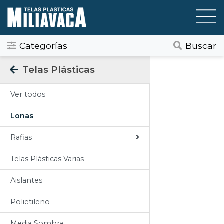
Categorías
Buscar
Categorias
Telas Plásticas
Todos
Ver todos
Gráfica / Comunicación Visual
Lonas
Tapicería
Rafias
Telas Plásticas
Telas Plásticas Varias
Felpudos
Aislantes
Toldos
Polietileno
Pisos
Media Sombra