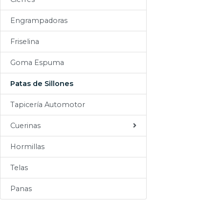
Sogas
Engrampadoras
Varios
Friselina
Goma Espuma
Patas de Sillones
Tapicería Automotor
Cuerinas
Hormillas
Telas
Panas