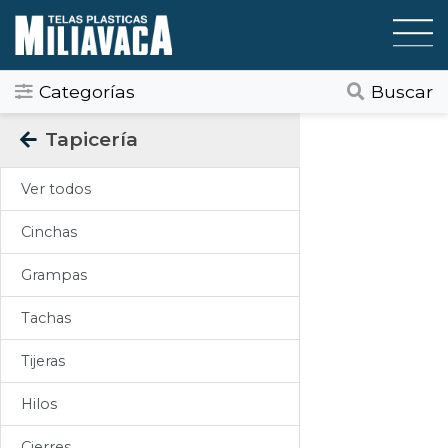
Categorías
Buscar
Categorias
Tapicería
Todos
Ver todos
Gráfica / Comunicación Visual
Cinchas
Tapicería
Grampas
Telas Plásticas
Tachas
Felpudos
Tijeras
Toldos
Hilos
Pisos
Cierres