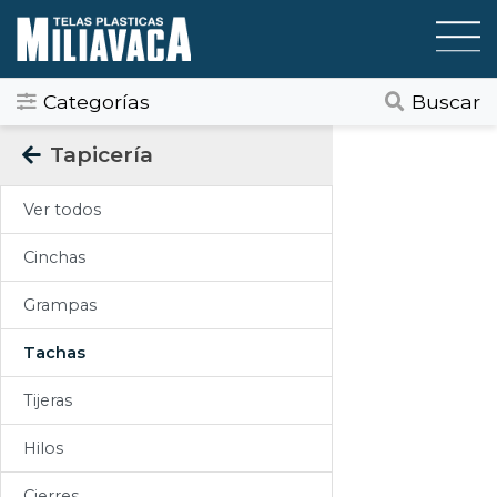
Categorías
Buscar
Categorias
Tapicería
Todos
Ver todos
Gráfica / Comunicación Visual
Cinchas
Tapicería
Grampas
Telas Plásticas
Tachas
Felpudos
Tijeras
Toldos
Hilos
Pisos
Cierres