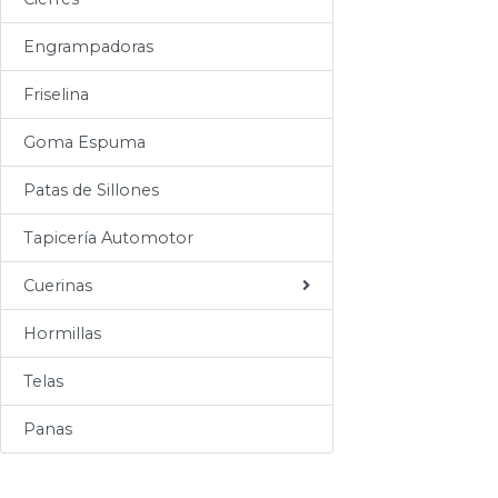
Sogas
Engrampadoras
Varios
Friselina
Goma Espuma
Patas de Sillones
Tapicería Automotor
Cuerinas
Hormillas
Telas
Panas