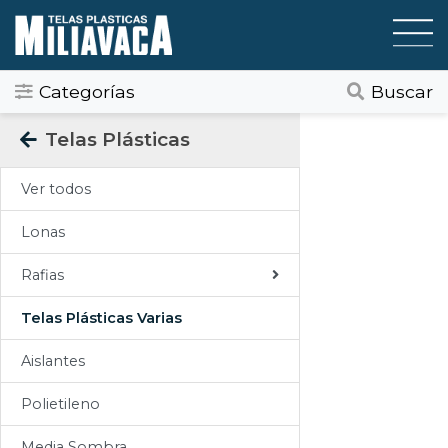
Categorías
Buscar
Categorias
Telas Plásticas
Todos
Ver todos
Gráfica / Comunicación Visual
Lonas
Tapicería
Rafias
Telas Plásticas
Telas Plásticas Varias
Felpudos
Aislantes
Toldos
Polietileno
Pisos
Media Sombra