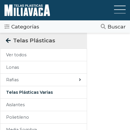
Categorías
Buscar
Categorias
Telas Plásticas
Todos
Ver todos
Gráfica / Comunicación Visual
Lonas
Tapicería
Rafias
Telas Plásticas
Telas Plásticas Varias
Felpudos
Aislantes
Toldos
Polietileno
Pisos
Media Sombra