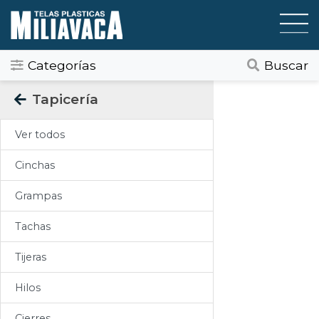
Categorías
Buscar
Categorias
Tapicería
Todos
Ver todos
Gráfica / Comunicación Visual
Cinchas
Tapicería
Grampas
Telas Plásticas
Tachas
Felpudos
Tijeras
Toldos
Hilos
Pisos
Cierres