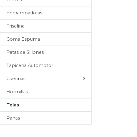
Sogas
Engrampadoras
Varios
Friselina
Goma Espuma
Patas de Sillones
Tapicería Automotor
Cuerinas
Hormillas
Telas
Panas