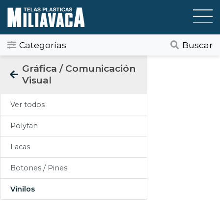
Categorías
Buscar
Categorias
Gráfica / Comunicación
Visual
Todos
Ver todos
Gráfica / Comunicación Visual
Polyfan
Tapicería
Lacas
Telas Plásticas
Botones / Pines
Felpudos
Vinilos
Toldos
Pisos