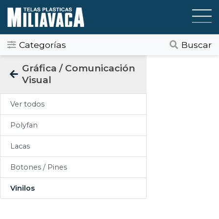
Categorías
Buscar
Categorias
Gráfica / Comunicación
Visual
Todos
Ver todos
Gráfica / Comunicación Visual
Polyfan
Tapicería
Lacas
Telas Plásticas
Botones / Pines
Felpudos
Vinilos
Toldos
Pisos