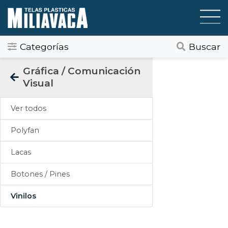
Categorías
Buscar
Categorias
Gráfica / Comunicación
Visual
Todos
Ver todos
Gráfica / Comunicación Visual
Polyfan
Tapicería
Lacas
Telas Plásticas
Botones / Pines
Felpudos
Vinilos
Toldos
Pisos