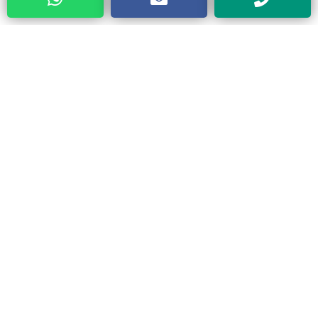
Categorias
Todos
Gráfica / Comunicación Visual
Tapicería
Telas Plásticas
Felpudos
Toldos